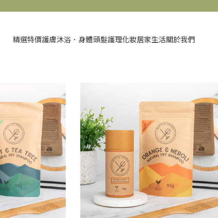
精選特價
護膚
沐浴．身體
頭髮護理
化妝
居家生活
關於我們