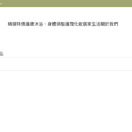
精選特價
護膚
沐浴．身體
頭髮護理
化妝
居家生活
關於我們
品