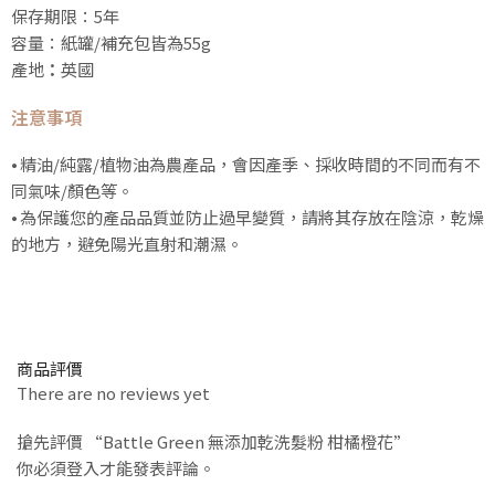
保存期限：5年
容量：紙罐/補充包皆為55g
產地
：
英國
注意事項
⦁ 精油/純露/植物油為農產品，會因產季、採收時間的不同而有不
同氣味/顏色等。
⦁ 為保護您的產品品質並防止過早變質，請將其存放在陰涼，乾燥
的地方，避免陽光直射和潮濕。
商品評價
There are no reviews yet
搶先評價 “Battle Green 無添加乾洗髮粉 柑橘橙花”
你必須
登入
才能發表評論。