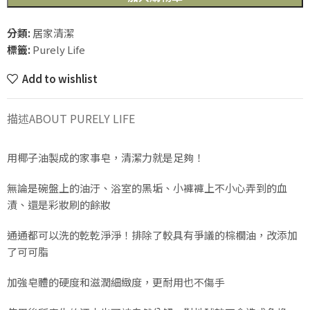
分類:
居家清潔
標籤:
Purely Life
Add to wishlist
描述
ABOUT PURELY LIFE
用椰子油製成的家事皂，清潔力就是足夠！
無論是碗盤上的油汙、浴室的黑垢、小褲褲上不小心弄到的血
漬、還是彩妝刷的餘妝
通通都可以洗的乾乾淨淨！排除了較具有爭議的棕櫚油，改添加
了可可脂
加強皂體的硬度和滋潤細緻度，更耐用也不傷手