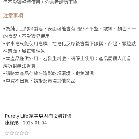
但不影響整體使用，介意者請勿下單
注意事項
⦁
為純手工的冷製皂，表面可能會有凹凸不平整、皺褶、顏色不一
的情況，不影響皂使用
⦁
家事皂只能使用皂膜，在皂化反應後會留下皺褶、凸起、顆粒感
在背面，屬正常現象
⦁
本產品僅供外用，若發生刺激，請停止使用；產品屬個人用品，
經拆封無法退貨
⦁
請將本產品存放在陰影乾燥環境，避免潮濕
⦁
單買不出貨，請搭配賣場其他商品
Purely Life 家事皂
共有 2 則評價
陳綵彤
–
2025-01-04