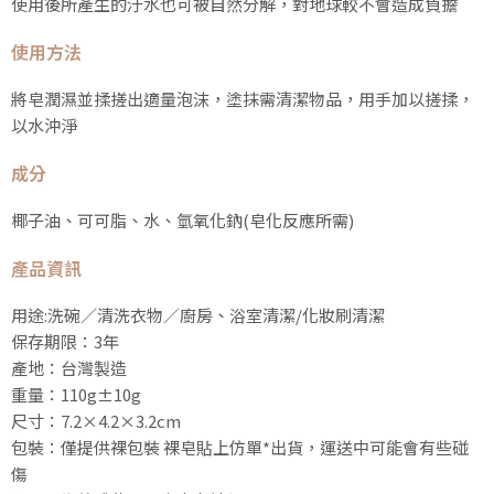
使用後所產生的汙水也可被自然分解，對地球較不會造成負擔
使用方法
將皂潤濕並揉搓出適量泡沫，塗抹需清潔物品，用手加以搓揉，
以水沖淨
成分
椰子油、可可脂、水、氫氧化鈉(皂化反應所需)
產品資訊
用途:洗碗／清洗衣物／廚房、浴室清潔/化妝刷清潔
保存期限：3年
產地：台灣製造
重量：110g±10g
尺寸：7.2×4.2×3.2cm
包裝：僅提供裸包裝 裸皂貼上仿單*出貨，運送中可能會有些碰
傷