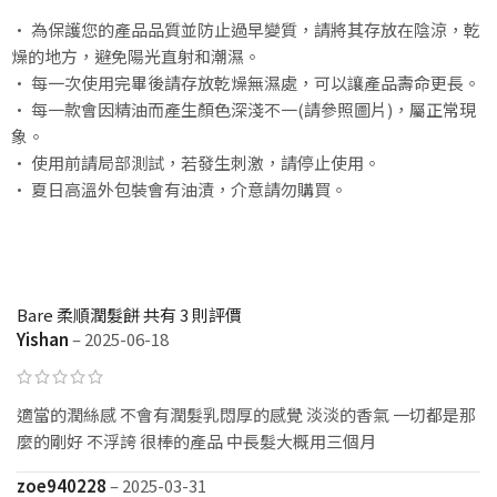
• 為保護您的產品品質並防止過早變質，請將其存放在陰涼，乾
燥的地方，避免陽光直射和潮濕。
• 每一次使用完畢後請存放乾燥無濕處，可以讓產品壽命更長。
• 每一款會因精油而產生顏色深淺不一(請參照圖片)，屬正常現
象。
• 使用前請局部測試，若發生刺激，請停止使用。
• 夏日高溫外包裝會有油漬，介意請勿購買。
Bare 柔順潤髮餅
共有 3 則評價
Yishan
–
2025-06-18
適當的潤絲感 不會有潤髮乳悶厚的感覺 淡淡的香氣 一切都是那
麼的剛好 不浮誇 很棒的產品 中長髮大概用三個月
zoe940228
–
2025-03-31