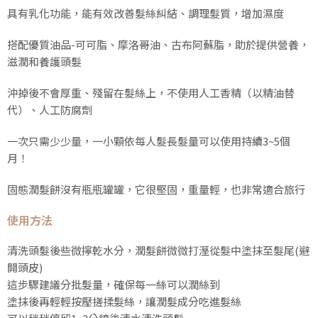
具有乳化功能，能有效改善髮絲糾結、調理髮質，增加濕度
搭配優質油品-可可脂、摩洛哥油、古布阿蘇脂，助於提供營養，
滋潤和養護頭髮
沖掉後不會厚重、殘留在髮絲上，不使用人工香精（以精油替
代）、人工防腐劑
一次只需少少量，一小顆依每人髮長髮量可以使用持續3~5個
月！
固態潤髮餅沒有瓶瓶罐罐，它很堅固，重量輕，也非常適合旅行
使用方法
清洗頭髮後些微擰乾水分，潤髮餅微微打溼從髮中塗抹至髮尾(避
開頭皮)
這步驟建議分批髮量，確保每一絲可以潤絲到
塗抹後再輕輕按壓搓揉髮絲，讓潤髮成分吃進髮絲