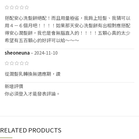
搭配安心洗髮餅絕配！而且用量極省，我肩上短髮、我猜可以
用４－６個月吧！！！！如果那天安心洗髮餅有出相對應搭配
得安心潤髮餅，我也是會無腦直入的！！！！五顆心真的太少
希望有五百顆心的好評可以給～～～
sheoneuna
–
2024-11-10
從潤髮乳轉換無適應期，讚
新增評價
你必須
登入
才能發表評論。
RELATED PRODUCTS