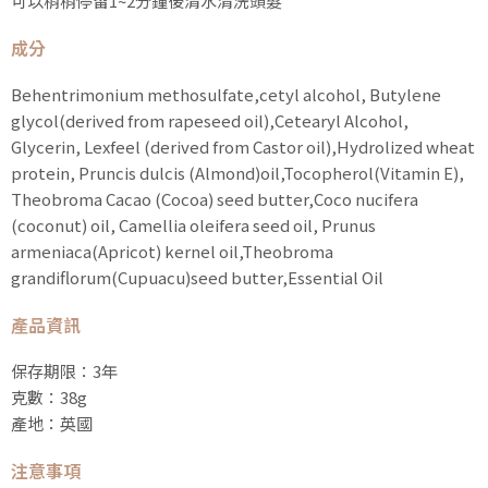
可以稍稍停留1~2分鐘後清水清洗頭髮
成分
Behentrimonium methosulfate,cetyl alcohol, Butylene
glycol(derived from rapeseed oil),Cetearyl Alcohol,
Glycerin, Lexfeel (derived from Castor oil),Hydrolized wheat
protein, Pruncis dulcis (Almond)oil,Tocopherol(Vitamin E),
Theobroma Cacao (Cocoa) seed butter,Coco nucifera
(coconut) oil, Camellia oleifera seed oil, Prunus
armeniaca(Apricot) kernel oil,Theobroma
grandiflorum(Cupuacu)seed butter,Essential Oil
產品資訊
保存期限：3年
克數：38g
產地：英國
注意事項