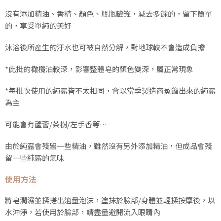
沒有添加精油、香精、顏色、瓶瓶罐罐，減去多餘的，留下簡單
的，享受單純的美好
沐浴後所產生的汙水也可被自然分解，對地球較不會造成負擔
*此批的橄欖油較深，影響整體皂的顏色變深，屬正常現象
*每批次使用的純露皆不太相同，會以當季製造商蒸餾出來的純露
為主
可能會有蘆薈/茶樹/左手香等…
由於純露會殘留一些精油，雖然沒有另外添加精油，但成品會殘
留一些純露的氣味
使用方法
將皂潤濕並揉搓出適量泡沫，塗抹於臉部/身體並輕揉按摩後，以
水沖淨，若使用於臉部，請盡量避開流入眼睛內