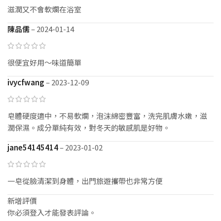
滋潤又不會軟爛在浴室
陳品儒
–
2024-01-14
很便宜好用～味道簡單
ivycfwang
–
2023-12-09
皂體硬度適中，不易軟爛，泡沫綿密豐富，洗完肌膚水嫩，滋
潤保濕。成分單純有效，對冬天的敏感肌是好物。
jane54145414
–
2023-01-02
一皂從臉清潔到身體，出門旅遊攜帶也非常方便
新增評價
你必須
登入
才能發表評論。