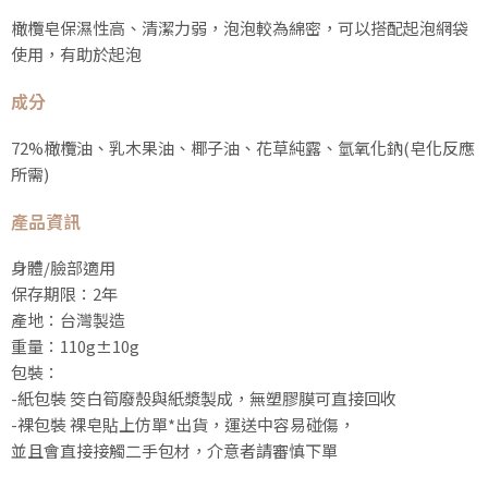
橄欖皂保濕性高、清潔力弱，泡泡較為綿密，可以搭配起泡網袋
使用，有助於起泡
成分
72%橄欖油、乳木果油、椰子油、花草純露、氫氧化鈉(皂化反應
所需)
產品資訊
身體/臉部適用
保存期限：2年
產地：台灣製造
重量：110g±10g
包裝：
-紙包裝 筊白筍廢殼與紙漿製成，無塑膠膜可直接回收
-裸包裝 裸皂貼上仿單*出貨，運送中容易碰傷，
並且會直接接觸二手包材，介意者請審慎下單