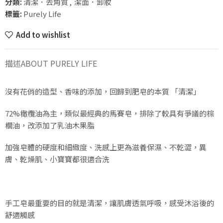
分類:
清潔．去角質
,
潔面．卸妝
標籤:
Purely Life
Add to wishlist
描述
ABOUT PURELY LIFE
沒有花俏的造型、香味的添加，回歸到肥皂的本質 「清潔」
72%橄欖油為主，類似最經典的馬賽皂，排除了較具有爭議的棕
櫚油，改添加了乳油木果脂
加強皂體的硬度和細緻度、洗感上更為滋養保濕、不乾澀，異
膚、乾燥肌、小寶寶都很適合洗
手工皂最重要的目的就是清潔，讓肌膚透氣呼吸，感受沐浴後的
舒適觸感