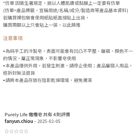
*仿單 因衛生署規定，施以人體肌膚或黏膜上一定要有仿單
(仿單=產品標籤，宣稱用途/名稱/成分/製造商等產品基本資料)
若購買裸包裝會使用紙貼紙直接貼上出貨，
購買兩顆以上只會貼上一張，以此類推
注意事項
⦁
為純手工的冷製皂，表面可能會有凹凸不平整、皺褶、顏色不一
的情況，屬正常現象，不影響皂使用
⦁
本產品僅供外用，若發生刺激，請停止使用；產品屬個人用品，
經拆封無法退貨
⦁
請將本產品存放在陰影乾燥環境，避免潮濕
Purely Life 橄欖皂
共有 4 則評價
fanyun.chiou
–
2025-02-05