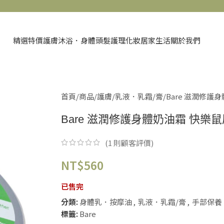
精選特價
護膚
沐浴．身體
頭髮護理
化妝
居家生活
關於我們
首頁
商品
護膚
乳液．乳霜/膏
Bare 滋潤修護
Bare 滋潤修護身體奶油霜 快樂
(
1
則顧客評價)
NT$
560
已售完
分類:
身體乳．按摩油
,
乳液．乳霜/膏
,
手部保養
標籤:
Bare