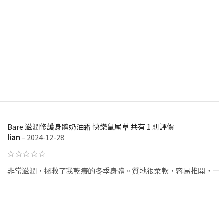
Bare 滋潤修護身體奶油霜 快樂鼠尾草
共有 1 則評價
lian
–
2024-12-28
非常滋潤，拯救了我乾癢的冬季身體。質地很柔軟，容易推開，