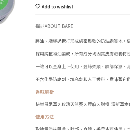
Add to wishlist
描述
ABOUT BARE
將油、脂經過攪打形成綿密鬆軟的奶油霜質地，
採用純植物油製成，所有成分均因其皮膚滋養特
一罐可以全身上下使用，髮絲柔順、臉部保濕、
不含化學防腐劑、填充劑和人工香料，意味著它
香味解析
快樂鼠尾草 X 玫瑰天竺葵 X 蕁麻 X 甜橙 清新
使用方法
取適量塗抹肌膚、臉部、身體、手足皆可使用，