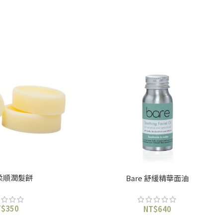
 柔順潤髮餅
Bare 舒緩精華面油
T$
350
NT$
640