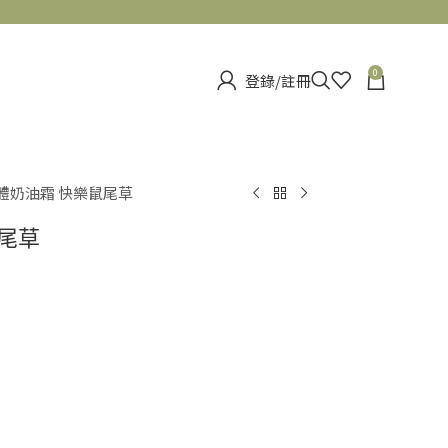
0
登錄/註冊
身體奶油霜 快樂鼠尾草
鼠尾草