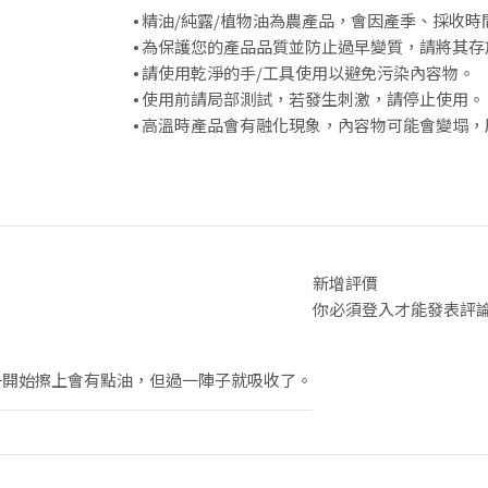
⦁ 精油/純露/植物油為農產品，會因產季、採收
⦁ 為保護您的產品品質並防止過早變質，請將其
⦁ 請使用乾淨的手/工具使用以避免污染內容物。
⦁ 使用前請局部測試，若發生刺激，請停止使用。
⦁ 高溫時產品會有融化現象，內容物可能會變塌
新增評價
你必須
登入
才能發表評
一開始擦上會有點油，但過一陣子就吸收了。