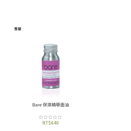
售罄
Bare 保濕精華面油
Ba
NT$
640