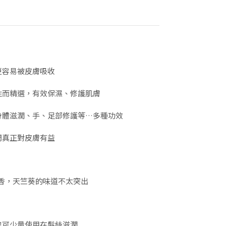
更容易被皮膚吸收
性而精選，有效保濕、修護肌膚
身體滋潤、手、足部修護等…多種功效
們真正對皮膚有益
草本香，天竺葵的味道不太突出
也可少量使用在髮絲滋潤