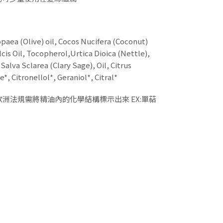
paea (Olive) oil, Cocos Nucifera (Coconut)
lcis Oil, Tocopherol,Urtica Dioica (Nettle),
alva Sclarea (Clary Sage), Oil, Citrus
*, Citronellol*, Geraniol*, Citral*
歐洲法規需將精油內的化學結構標示出來 EX:單萜