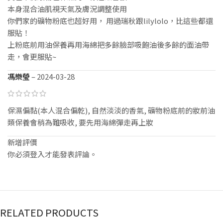
本身混合油肌視天氣及膚況調整使用
你們家的礦物粉底也超好用， 用過瑞秋跟lilylolo，比這些都還
服貼！
上粉底前用油保養再用海綿把多餘臉部吸飽油後多餘的面油帶
走，會更服貼~
馮樂瑩
–
2024-03-28
保濕偏黏(本人混合偏乾), 自然淡淡的香氣, 礦物粉底前的妝前油
類保養會稍為難吸收, 要先用海綿彈走再上妝
新增評價
你必須
登入
才能發表評論。
RELATED PRODUCTS